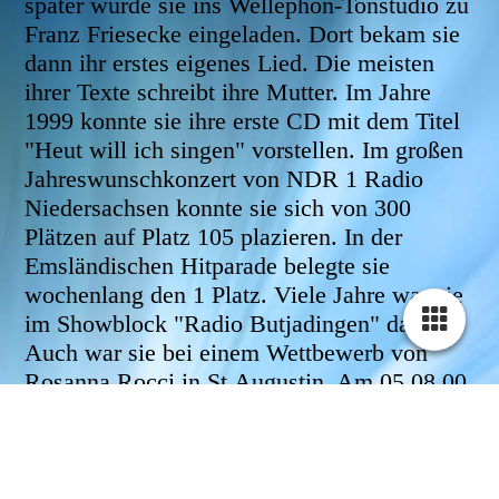
später wurde sie ins Wellephon-Tonstudio zu
Franz Friesecke eingeladen. Dort bekam sie
dann ihr erstes eigenes Lied. Die meisten
ihrer Texte schreibt ihre Mutter. Im Jahre
1999 konnte sie ihre erste CD mit dem Titel
"Heut will ich singen" vorstellen. Im großen
Jahreswunschkonzert von NDR 1 Radio
Niedersachsen konnte sie sich von 300
Plätzen auf Platz 105 plazieren. In der
Emsländischen Hitparade belegte sie
wochenlang den 1 Platz. Viele Jahre war sie
im Showblock "Radio Butjadingen" dabei.
Auch war sie bei einem Wettbewerb von
Rosanna Rocci in St.Augustin. Am 05.08.00
war sie in Hennef bei der großen
Schlagergala des Brunnenfestes. An der
Vorentscheidung des Südtiroler Grand Prix
2000 in Aßlar und 2001 in Florstadt nahm