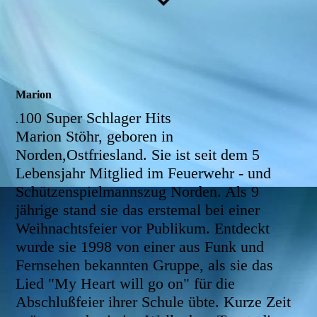
Marion
100 Super Schlager Hits
.
Marion Stöhr, geboren in
Norden,Ostfriesland. Sie ist seit dem 5
Lebensjahr Mitglied im Feuerwehr - und
Schützenspielmannszug Norden. Als 9
jährige stand sie das erstemal bei einer
Weihnachtsfeier vor Publikum. Entdeckt
wurde sie 1998 von einer aus Funk und
Fernsehen bekannten Gruppe, als sie das
Lied "My Heart will go on" für die
Abschlußfeier ihrer Schule übte. Kurze Zeit