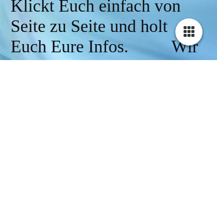
Klickt Euch einfach von
Seite zu Seite und holt
Euch Eure Infos. Wir
freuen uns auf das nächste
Konzert mit Euch.
Viel Spaß !
Eure Marion & Sabine
DSDS Wir waren dabei, bis
ins Recall