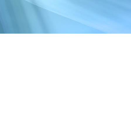
Herzlich willkomme
Hier seid Ihr genau ri
und nützlichen Infos
Klickt Euch einfach