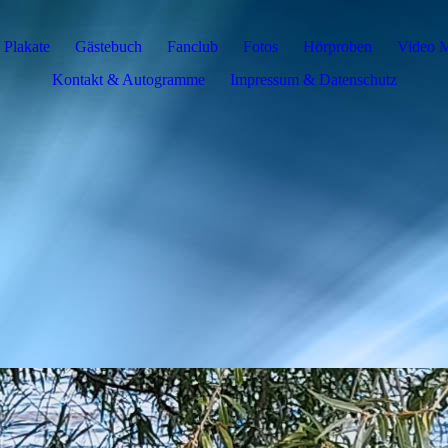
Plakate
Gästebuch
Fanclub
Fotos
Hörproben
Video 
Kontakt & Autogramme
Impressum & Datenschutz